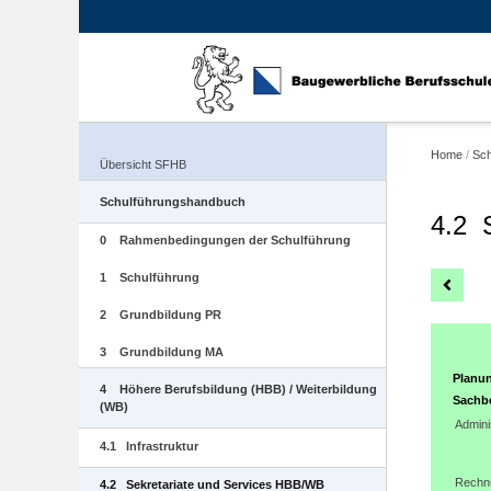
Home
/
Sch
Übersicht SFHB
Schulführungshandbuch
4.2 
0 Rahmenbedingungen der Schulführung
1 Schulführung
2 Grundbildung PR
3 Grundbildung MA
Planu
4 Höhere Berufsbildung (HBB) / Weiterbildung
Sachbe
(WB)
Admini
4.1 Infrastruktur
Rechn
4.2 Sekretariate und Services HBB/WB