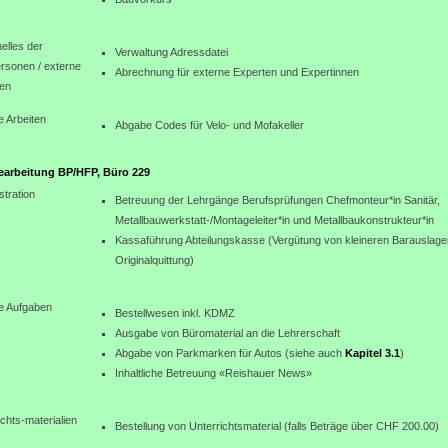
elles der
Verwaltung Adressdatei
rsonen / externe
Abrechnung für externe Experten und Expertinnen
en
e Arbeiten
Abgabe Codes für Velo- und Mofakeller
arbeitung BP/HFP, Büro 229
stration
Betreuung der Lehrgänge Berufsprüfungen Chefmonteur*in Sanitär,
Metallbauwerkstatt-/Montageleiter*in und Metallbaukonstrukteur*in
Kassaführung Abteilungskasse (Vergütung von kleineren Barauslage
Originalquittung)
e Aufgaben
Bestellwesen inkl. KDMZ
Ausgabe von Büromaterial an die Lehrerschaft
Abgabe von Parkmarken für Autos (siehe auch
Kapitel 3.1
)
Inhaltliche Betreuung «Reishauer News»
ichts-materialien
Bestellung von Unterrichtsmaterial (falls Beträge über CHF 200.00)