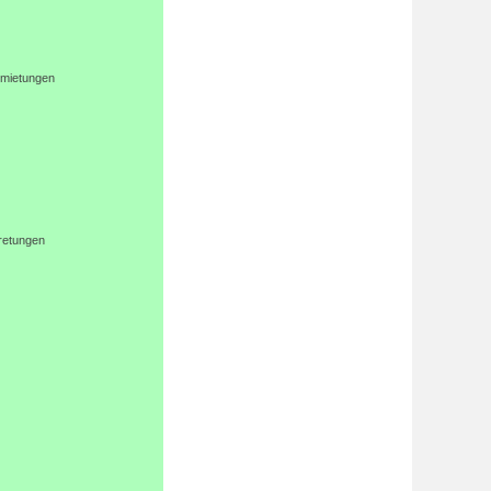
rmietungen
retungen