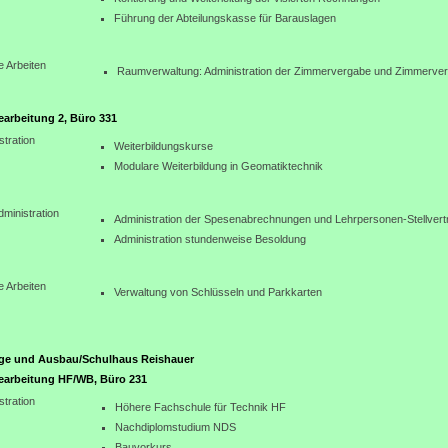
Führung der Abteilungskasse für Barauslagen
e Arbeiten
Raumverwaltung: Administration der Zimmervergabe und Zimmerve
arbeitung 2, Büro 331
stration
Weiterbildungskurse
Modulare Weiterbildung in Geomatiktechnik
dministration
Administration der Spesenabrechnungen und Lehrpersonen-Stellvert
Administration stundenweise Besoldung
e Arbeiten
Verwaltung von Schlüsseln und Parkkarten
ge und Ausbau/Schulhaus Reishauer
earbeitung HF/WB, Büro 231
stration
Höhere Fachschule für Technik HF
Nachdiplomstudium NDS
Bauvorkurs