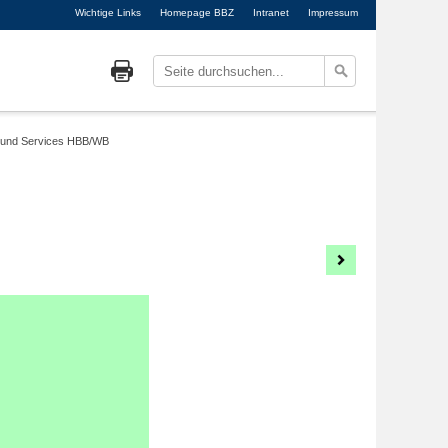
Wichtige Links
Homepage BBZ
Intranet
Impressum
e und Services HBB/WB