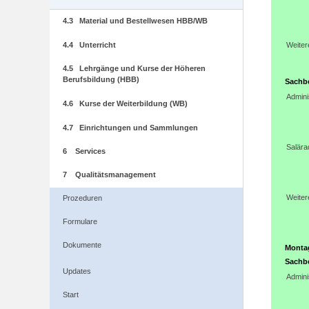
4.3 Material und Bestellwesen HBB/WB
4.4 Unterricht
Weiter
4.5 Lehrgänge und Kurse der Höheren
Berufsbildung (HBB)
Sachbe
Admini
4.6 Kurse der Weiterbildung (WB)
4.7 Einrichtungen und Sammlungen
Salära
6 Services
7 Qualitätsmanagement
Weiter
Prozeduren
Formulare
Dokumente
Monta
Sachb
Updates
Admini
Start