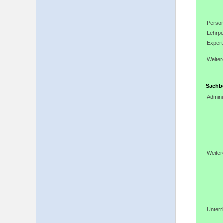
Person
Lehrpe
Expert
Weiter
Sachbe
Admini
Weiter
Unterr