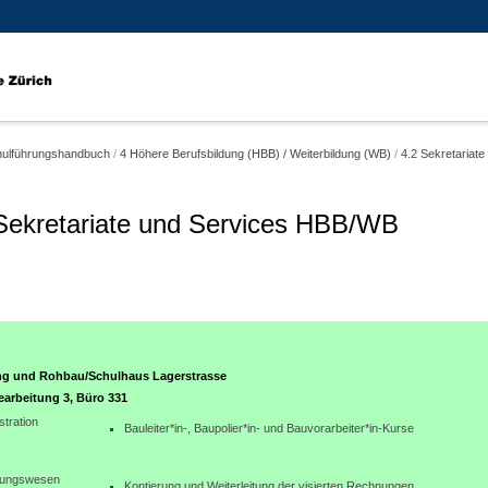
ulführungshandbuch
/
4 Höhere Berufsbildung (HBB) / Weiterbildung (WB)
/
4.2 Sekretariat
Sekretariate und Services HBB/WB
ng und Rohbau/Schulhaus Lagerstrasse
arbeitung 3, Büro 331
stration
Bauleiter*in-, Baupolier*in- und Bauvorarbeiter*in-Kurse
ungswesen
Kontierung und Weiterleitung der visierten Rechnungen